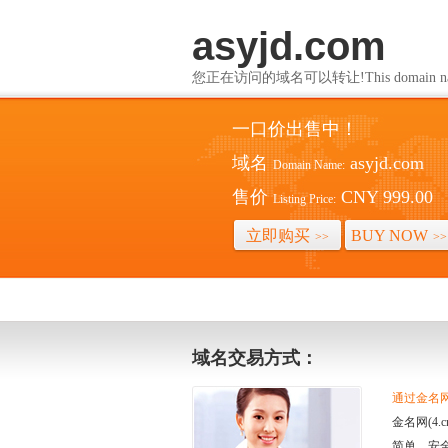
asyjd.com
您正在访问的域名可以转让!This domain name i
一口价出售中！
域名
asyjd.com
Domain Name:
售价
CNY 999.00
Listing Price:
立即购买
BUY NOW
>>
>>
域名交易方式：
通过金名网(
金名网(4
简单、安