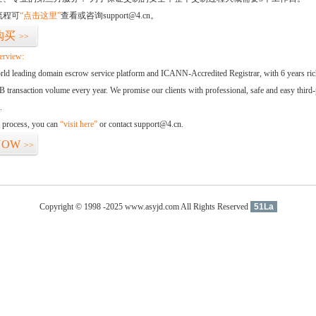
流程可
“点击这里”
查看或咨询support@4.cn。
购买
>>
erview:
orld leading domain escrow service platform and ICANN-Accredited Registrar, with 6 years ri
 transaction volume every year. We promise our clients with professional, safe and easy third-
.
d process, you can
“visit here”
or contact support@4.cn.
NOW
>>
Copyright © 1998 -2025 www.asyjd.com All Rights Reserved
51La