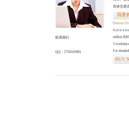
具体交易
我要
Process Ov
4.cn is a w
million RMB
联系我们
5 workdays
For detaile
QQ：2726103981
BUY 